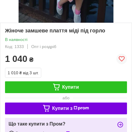
Жіноче замшеве плаття міді під горло
В наявності
Код: 1333
Опт і роздріб
1 040
₴
1 010 ₴
від 3 шт.
Купити
або
Купити з
Що таке купити з Пром?