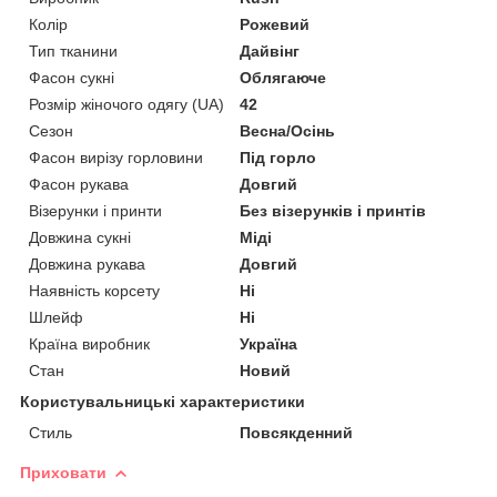
Колір
Рожевий
Тип тканини
Дайвінг
Фасон сукні
Облягаюче
Розмір жіночого одягу (UA)
42
Сезон
Весна/Осінь
Фасон вирізу горловини
Під горло
Фасон рукава
Довгий
Візерунки і принти
Без візерунків і принтів
Довжина сукні
Міді
Довжина рукава
Довгий
Наявність корсету
Ні
Шлейф
Ні
Країна виробник
Україна
Стан
Новий
Користувальницькі характеристики
Стиль
Повсякденний
Приховати